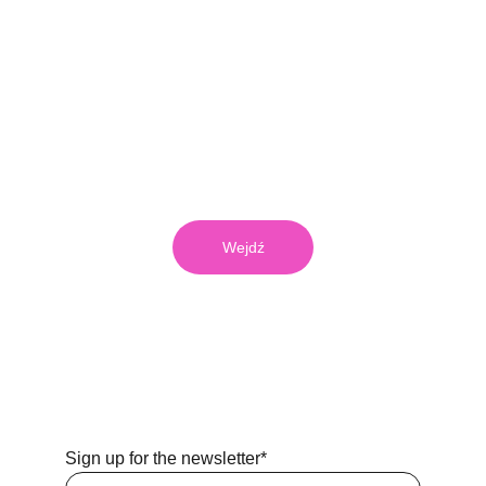
📧 
contact@electricmiss.com
💋 
Electric Miss
Naciskając przycisk i wpisując hasło oświadczasz, 
że jesteś pełnoletni.
Wejdź
Sign up for the newsletter*