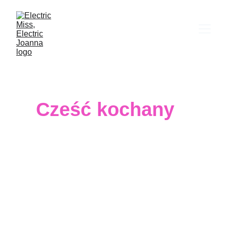
Cześć kochany
Znalazłeś się tu… bo wybrałeś mnie. Nie 
wpadłeś tu przypadkiem. To nie była zwykła 
decyzja. Sięgnąłeś po mój magazyn… a 
razem z nim po mnie. Po moje ciało, mój 
zapach zamknięty w fotografiach, po to, co 