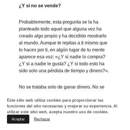
¿Y si no se vende?
Probablemente, esta pregunta se la ha 
planteado todo aquel que alguna vez ha 
creado algo propio y ha decidido mostrarlo 
al mundo. Aunque te repitas a ti mismo que 
lo haces por ti, en algún lugar de tu mente 
aparece esa voz: «¿Y si nadie lo compra? 
¿Y si a nadie le gusta? ¿Y si todo esto ha 
sido solo una pérdida de tiempo y dinero?».
No se trataba solo de ganar dinero. No se 
trataba de vender un número determinado 
Este sitio web utiliza cookies para proporcionar las
de ejemplares. Se trataba más bien de si 
funciones del sitio necesarias y mejorar su experiencia. Al
esta revista encontraría su público. Si 
utilizar este sitio web, acepta nuestro uso de cookies.
alguien la cogería, la abriría y se quedaría 
Aceptar
Rechazar
con ella aunque fuera por un momento. Si 
sentiría las emociones que puse en cada 